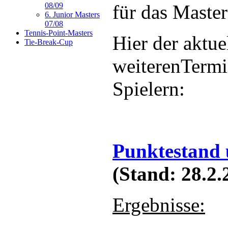
für das Maste
08/09
6. Junior Masters
07/08
Tennis-Point-Masters
Hier der aktue
Tie-Break-Cup
weiterenTermi
Spielern:
Punktestand
(Stand: 28.2.
Ergebnisse: