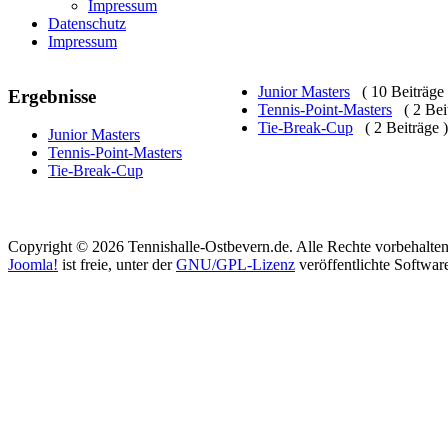
Impressum
Datenschutz
Impressum
Junior Masters
( 10 Beiträge 
Ergebnisse
Tennis-Point-Masters
( 2 Bei
Tie-Break-Cup
( 2 Beiträge )
Junior Masters
Tennis-Point-Masters
Tie-Break-Cup
Copyright © 2026 Tennishalle-Ostbevern.de. Alle Rechte vorbehalten
Joomla!
ist freie, unter der
GNU/GPL-Lizenz
veröffentlichte Softwar