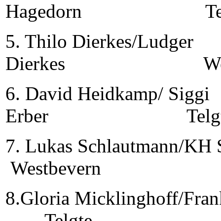
Hagedorn Telg
5. Thilo Dierkes/Ludger
Dierkes Westb
6. David Heidkamp/ Siggi
Erber Telgt
7. Lukas Schlautmann
Westbevern
8.Gloria Micklinghoff/F
Telgte