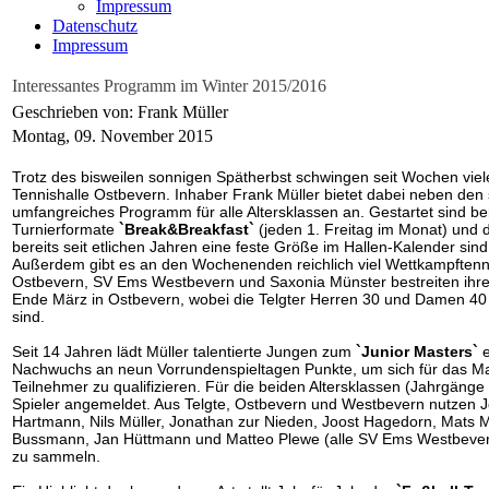
Impressum
Datenschutz
Impressum
Interessantes Programm im Winter 2015/2016
Geschrieben von: Frank Müller
Montag, 09. November 2015
Trotz des bisweilen sonnigen Spätherbst schwingen seit Wochen viele
Tennishalle Ostbevern. Inhaber Frank Müller bietet dabei neben den 
umfangreiches Programm für alle Altersklassen an. Gestartet sind ber
Turnierformate
`Break&Breakfast`
(jeden 1. Freitag im Monat) und 
bereits seit etlichen Jahren eine feste Größe im Hallen-Kalender sind
Außerdem gibt es an den Wochenenden reichlich viel Wettkampftenn
Ostbevern, SV Ems Westbevern und Saxonia Münster bestreiten ih
Ende März in Ostbevern, wobei die Telgter Herren 30 und Damen 40 a
sind.
Seit 14 Jahren lädt Müller talentierte Jungen zum
`Junior Masters`
e
Nachwuchs an neun Vorrundenspieltagen Punkte, um sich für das Mas
Teilnehmer zu qualifizieren. Für die beiden Altersklassen (Jahrgäng
Spieler angemeldet. Aus Telgte, Ostbevern und Westbevern nutzen 
Hartmann, Nils Müller, Jonathan zur Nieden, Joost Hagedorn, Mats M
Bussmann, Jan Hüttmann und Matteo Plewe (alle SV Ems Westbevern
zu sammeln.