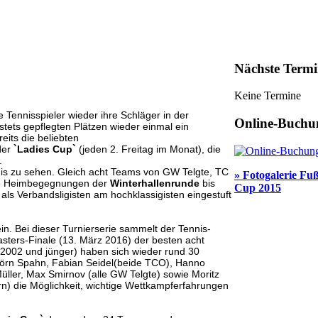
Nächste Termi
Keine Termine
 Tennisspieler wieder ihre Schläger in der
Online-Buchu
stets gepflegten Plätzen wieder einmal ein
eits die beliebten
der
`Ladies Cup`
(jeden 2. Freitag im Monat), die
.
is zu sehen. Gleich acht Teams von GW Telgte, TC
» Fotogalerie Fuß
re Heimbegegnungen der
Winterhallenrunde
bis
Cup 2015
ls Verbandsligisten am hochklassigisten eingestuft
in. Bei dieser Turnierserie sammelt der Tennis-
ters-Finale (13. März 2016) der besten acht
e 2002 und jünger) haben sich wieder rund 30
Jörn Spahn, Fabian Seidel(beide TCO), Hanno
üller, Max Smirnov (alle GW Telgte) sowie Moritz
) die Möglichkeit, wichtige Wettkampferfahrungen